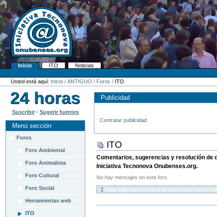
Cambiar
a
contenido.
|
Saltar
a
navegación
Inicio
ITO
Noticias
Navegación
Herramientas
Personales
Usted está aquí:
Inicio
/
ANTIGUO
/
Foros
/
ITO
Publicidad
Suscribir
·
Sugerir fuentes
Contratar publicidad
Menú sección
Foros
ITO
Foro Ambiental
Comentarios, sugerencias y resolución de 
Foro Animalista
Iniciativa Tecnonova Onubenses.org.
Foro Cultural
No hay mensajes en este foro
Foro Social
Herramientas web
ITO