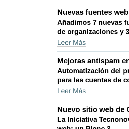
sistema
de
Nuevas fuentes web
redifusión
web
Añadimos 7 nuevas f
de
onubenses.org
de organizaciones y 3
-
Nuevas
Leer Más
fuentes
web
-
Mejoras antispam 
Automatización del p
para las cuentas de 
Mejoras
Leer Más
antispam
en
@onubenses.org
Nuevo sitio web de
-
La Iniciativa Tecnono
web: un Plone 3.