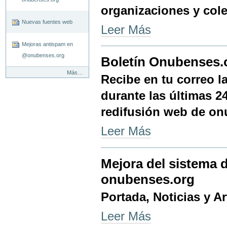
organizaciones y col
Nuevas fuentes web
4
Leer Más
nuevas
fuentes
Mejoras antispam en
web
@onubenses.org
Boletín Onubenses.
-
Últimas
Más…
Recibe en tu correo 
noticias
-
durante las últimas 2
redifusión web de on
Boletín
Leer Más
Onubenses.org
24
horas
Mejora del sistema 
-
onubenses.org
Portada, Noticias y A
Mejora
Leer Más
del