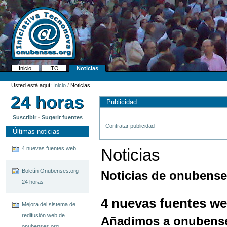
Cambiar
a
contenido.
|
Saltar
a
navegación
Inicio
ITO
Noticias
Navegación
Herramientas
Personales
Usted está aquí:
Inicio
/
Noticias
Publicidad
Suscribir
·
Sugerir fuentes
Contratar publicidad
Últimas noticias
4 nuevas fuentes web
Noticias
Boletín Onubenses.org
Noticias de onubense
24 horas
4 nuevas fuentes w
Mejora del sistema de
redifusión web de
Añadimos a onubense
onubenses.org