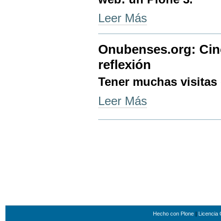
Nuevo
Leer Más
sitio
web
de
Onubenses.org: Cinc
Onubenses.org
-
reflexión
Tener muchas visitas 
Onubenses.org:
Leer Más
Cinco
millones
de
visitas
y
una
reflexión
-
Hecho con Plone
|
Licenci