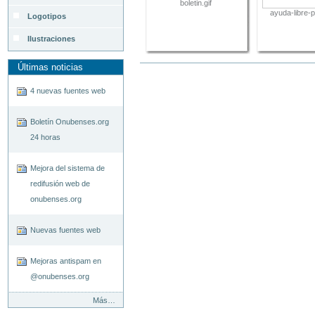
boletin.gif
ayuda-libre-
Logotipos
Ilustraciones
Últimas noticias
4 nuevas fuentes web
Boletín Onubenses.org
24 horas
Mejora del sistema de
redifusión web de
onubenses.org
Nuevas fuentes web
Mejoras antispam en
@onubenses.org
Últimas
Más…
noticias