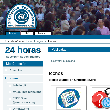
Cambiar
a
contenido.
|
Saltar
a
navegación
Inicio
ITO
Noticias
Navegación
Herramientas
Personales
Usted está aquí:
Inicio
/
Imágenes
/
Iconos
Publicidad
Suscribir
·
Sugerir fuentes
Contratar publicidad
Menú sección
Anuncios
Iconos
Iconos
Iconos usados en Onubenses.org
boletin.gif
ayuda-libre-plone.png
STOP Spam
@onubenses.org
24horas.png