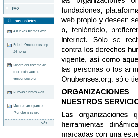
las organizaciones o
fundaciones, plataforma
FAQ
web propio y desean se
Últimas noticias
o, teniéndolo, prefier
4 nuevas fuentes web
internet. Sólo se rec
Boletín Onubenses.org
contra los derechos hum
24 horas
vigente, así como aque
Mejora del sistema de
las personas o los ani
redifusión web de
Onubenses.org, sólo t
onubenses.org
ORGANIZACIONE
Nuevas fuentes web
NUESTROS SERVICI
Mejoras antispam en
Las organizaciones
@onubenses.org
herramientas dinámic
Últimas
Más…
noticias
marcadas con una estre
-