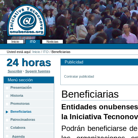
Cambiar
a
contenido.
|
Saltar
a
navegación
Inicio
ITO
Noticias
Navegación
Herramientas
Personales
Usted está aquí:
Inicio
/
ITO
/
Beneficiarias
Publicidad
Suscribir
·
Sugerir fuentes
Contratar publicidad
Menú sección
Presentación
Beneficiarias
Historia
Promotoras
Entidades onubenses b
Beneficiarias
la Iniciativa Tecnon
Patrocinadoras
Podrán beneficiarse de
Colabora
Agenda